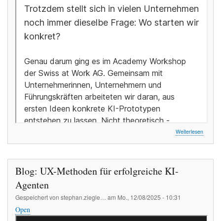
über
Weiterlesen
Blog:
KI
für
Untern
Blog: UX-Methoden für erfolgreiche KI-
Von
der
Agenten
Idee
Gespeichert von
stephan.ziegle…
am
Mo., 12/08/2025 - 10:31
zum
funktio
Open
Prototy