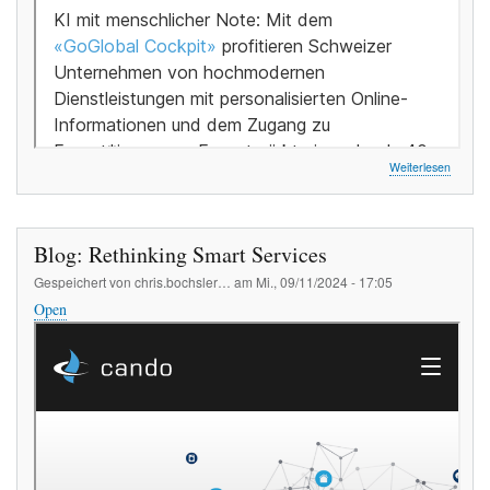
über
Weiterlesen
Blog:
KI
mit
einer
Blog: Rethinking Smart Services
mensch
Note
Gespeichert von
chris.bochsler…
am
Mi., 09/11/2024 - 17:05
Open