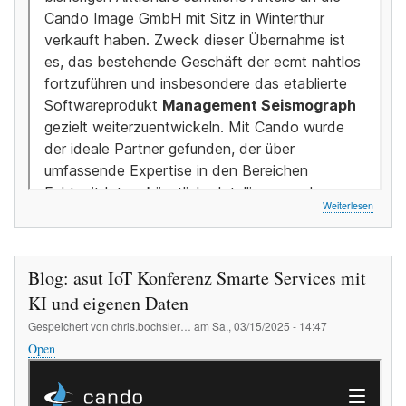
über
Weiterlesen
Blog:
ecmt
Übern
Blog: asut IoT Konferenz Smarte Services mit
KI und eigenen Daten
Gespeichert von
chris.bochsler…
am
Sa., 03/15/2025 - 14:47
Open