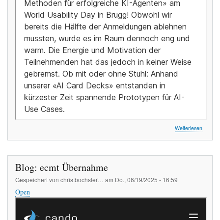
über
Weiterlesen
Blog:
UX-
Method
für
Blog: ecmt Übernahme
erfolgr
KI-
Gespeichert von
chris.bochsler…
am
Do., 06/19/2025 - 16:59
Agente
Open