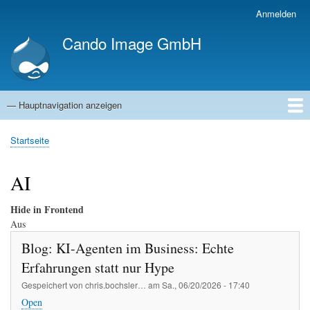
Direkt
Anmelden
Benutzermenü
zum
Cando Image GmbH
Inhalt
— Hauptnavigation anzeigen
Hauptnavigation
Startseite
Kompetenzen
Referenzen
Blog
Jobs
Über uns
Startseite
Pfadnavigation
AI
Hide in Frontend
Aus
Blog: KI-Agenten im Business: Echte
Erfahrungen statt nur Hype
Gespeichert von
chris.bochsler…
am
Sa., 06/20/2026 - 17:40
Open