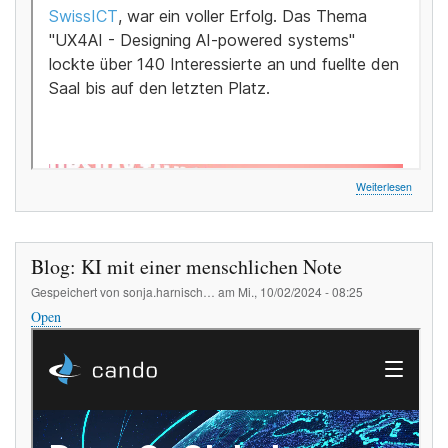
über
Weiterlesen
Blog:
Wie
gestalt
wir
Blog: KI mit einer menschlichen Note
KI-
gestütz
Gespeichert von
sonja.harnisch…
am
Mi., 10/02/2024 - 08:25
System
Open