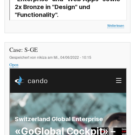
über
Weiterlesen
Blog:
BOSA
23
Gewinn
Case: S-GE
Gespeichert von
nikiza
am
Mi., 04/06/2022 - 10:15
Open