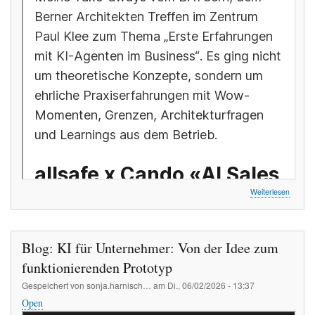
über
Weiterlesen
Blog:
KI-
Agente
im
Blog: KI für Unternehmer: Von der Idee zum
Busines
Echte
funktionierenden Prototyp
Erfahr
Gespeichert von
sonja.harnisch…
am
Di., 06/02/2026 - 13:37
statt
nur
Open
Hype