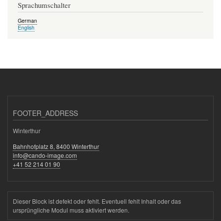
Sprachumschalter
German
English
FOOTER_ADDRESS
Winterthur
Bahnhofplatz 8, 8400 Winterthur
info@cando-image.com
+41 52 214 01 90
Dieser Block ist defekt oder fehlt. Eventuell fehlt Inhalt oder das
ursprüngliche Modul muss aktiviert werden.