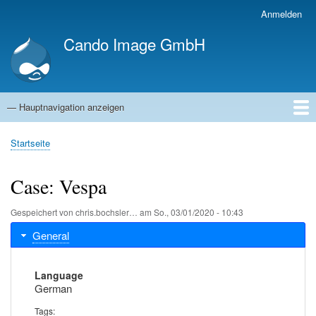
Direkt
Anmelden
Benutzermenü
zum
Cando Image GmbH
Inhalt
— Hauptnavigation anzeigen
Hauptnavigation
Startseite
Kompetenzen
Referenzen
Blog
Jobs
Über uns
Startseite
Pfadnavigation
Case: Vespa
Gespeichert von
chris.bochsler…
am
So., 03/01/2020 - 10:43
General
Language
German
Tags