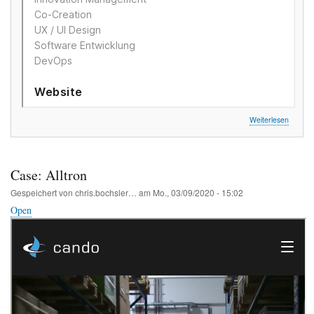
über
Weiterlesen
Case:
S-
GE
Case: Alltron
Gespeichert von
chris.bochsler…
am
Mo., 03/09/2020 - 15:02
Open