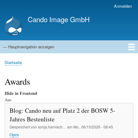
Direkt
Anmelden
Benutzermenü
zum
Cando Image GmbH
Inhalt
— Hauptnavigation anzeigen
Hauptnavigation
Startseite
Kompetenzen
Referenzen
Blog
Jobs
Über uns
Startseite
Pfadnavigation
Awards
Hide in Frontend
Aus
Blog: Cando neu auf Platz 2 der BOSW 5-
Jahres Bestenliste
Gespeichert von
sonja.harnisch…
am
Mo., 06/15/2026 - 08:45
Open