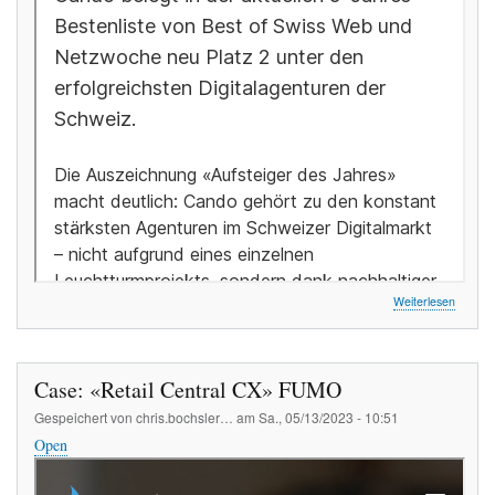
über
Weiterlesen
Blog:
Cando
neu
auf
Case: «Retail Central CX» FUMO
Platz
2
Gespeichert von
chris.bochsler…
am
Sa., 05/13/2023 - 10:51
der
Open
BOSW
5-
Jahres