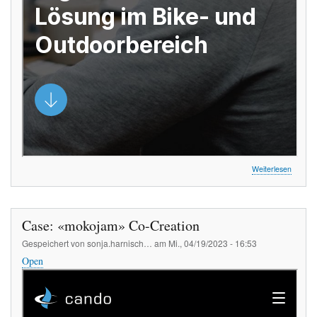
über
Weiterlesen
Case:
«Retail
Central
CX»
Case: «mokojam» Co-Creation
FUMO
Gespeichert von
sonja.harnisch…
am
Mi., 04/19/2023 - 16:53
Open