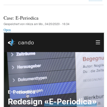
Cas
Bas
Case: E-Periodica
Gespeichert von
nikiza
am
Mo., 04/20/2020 - 16:34
Open