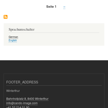
Peri
Seite 1
Nächste
››
Seitennummerierung
Seite
Sprachumschalter
German
English
FOOTER_ADDRESS
Winterthur
Bahnhofplatz 8, 8400 Winterthur
info@cando-image.com
+41 52 214 01 90